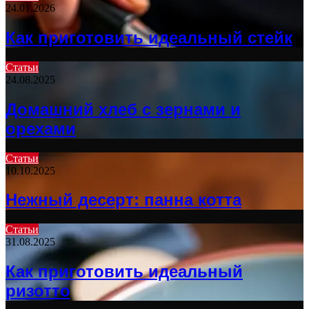
24.01.2026
Как приготовить идеальный стейк
Статьи
24.08.2025
Домашний хлеб с зернами и
орехами
Статьи
10.10.2025
Нежный десерт: панна котта
Статьи
31.08.2025
Как приготовить идеальный
ризотто