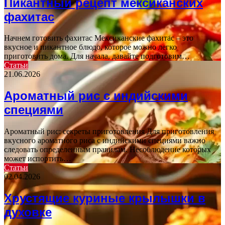
Пикантный рецепт мексиканских
фахитас
Начнем готовить фахитас Мексиканские фахитас – это
вкусное и пикантное блюдо, которое можно легко
приготовить дома. Для начала, давайте подготовим…
Статьи
21.06.2026
Ароматный рис с индийскими
специями
Ароматный рис: секреты приготовления Для приготовления
вкусного ароматного риса с индийскими специями важно
следовать определенным правилам. Несоблюдение которых
может испортить…
Статьи
02.04.2026
Хрустящие куриные крылышки в
духовке