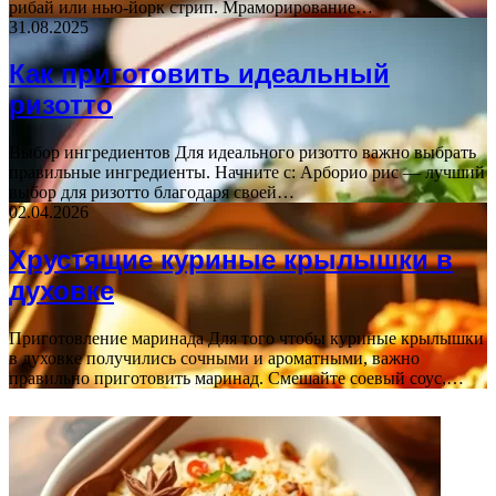
рибай или нью-йорк стрип. Мраморирование…
31.08.2025
Как приготовить идеальный
ризотто
Выбор ингредиентов Для идеального ризотто важно выбрать
правильные ингредиенты. Начните с: Арборио рис — лучший
выбор для ризотто благодаря своей…
02.04.2026
Хрустящие куриные крылышки в
духовке
Приготовление маринада Для того чтобы куриные крылышки
в духовке получились сочными и ароматными, важно
правильно приготовить маринад. Смешайте соевый соус,…
ФОТОГАЛЕРЕЯ