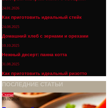
24.01.2026
Как приготовить идеальный стейк
24.08.2025
Домашний хлеб с зернами и орехами
10.10.2025
Нежный десерт: панна котта
31.08.2025
Как приготовить идеальный ризотто
ПОСЛЕДНИЕ СТАТЬИ
Статьи
03.02.2026